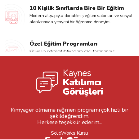
29 Ağustos 2026
10 Kişilik Sınıflarda Bire Bir Eğitim
Etkinlik Bulunmamaktadır
Modern altyapıyla donatılmış eğitim salonları ve sosyal
alanlarımızla yepyeni bir öğrenme deneyimi.
30 Ağustos 2026
Etkinlik Bulunmamaktadır
Özel Eğitim Programları
Kişiye ve sektörel ihtiyaçlara özel tasarlanmış
31 Ağustos 2026
güncel eğitim programlarıyla farkı hissedeceksiniz.
Etkinlik Bulunmamaktadır
Kaynes
1 Eylül 2026
Katılımcı
Bir Sonraki Ay
Görüşleri
2 Eylül 2026
men programı çok hızlı bir
Kimyager olmama rağme
Bir Sonraki Ay
ldeğrendim.
şekild
eşekkür ederim...
Herkese teşe
3 Eylül 2026
dWorks Kursu
SolidWo
Bir Sonraki Ay