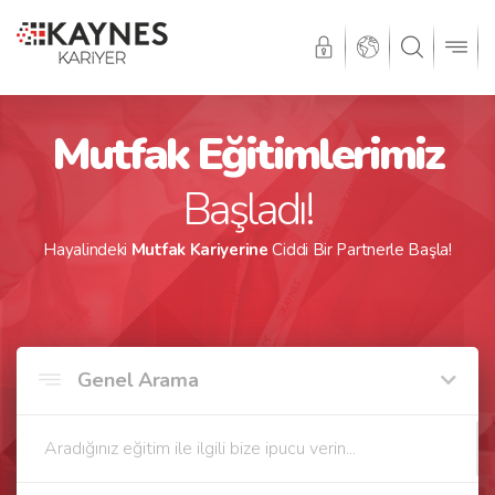
Eğitimlerimiz
Hızlı. Ci
aşladı!
Uzman
Profesyonel iş hayatını
ariyerine
Ciddi Bir Partnerle Başla!
uzmanlar
Genel Arama