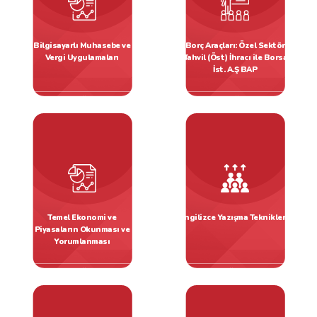
Bilgisayarlı Muhasebe ve
Borç Araçları: Özel Sektör
Vergi Uygulamaları
Tahvil (Öst) İhracı ile Borsa
İst. A.Ş BAP
Finans Eğitimleri
Finans Eğitimleri
Temel Ekonomi ve
İngilizce Yazışma Teknikleri
Piyasaların Okunması ve
Yorumlanması
Finans Eğitimleri
Dil Eğitimleri