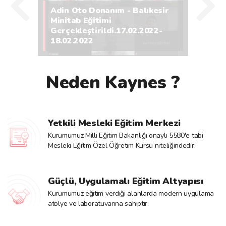
Etkinlik Bulunmamaktadır
 Oto Donanım - Balıkesir
tab Eğitimi
ekleştirildi.17.02.2022-
12. Yılımızı Büyük Bir
24 Ağustos 2026
02.2022
Heyecanla Kutluyoru
Etkinlik Bulunmamaktadır
25 Ağustos 2026
Neden Kaynes ?
Etkinlik Bulunmamaktadır
26 Ağustos 2026
Yetkili Mesleki Eğitim Merkezi
Etkinlik Bulunmamaktadır
Kurumumuz Milli Eğitim Bakanlığı onaylı 5580'e tabi
Mesleki Eğitim Özel Öğretim Kursu niteliğindedir.
27 Ağustos 2026
Etkinlik Bulunmamaktadır
Güçlü, Uygulamalı Eğitim Altyapısı
Kurumumuz eğitim verdiği alanlarda modern uygulama
28 Ağustos 2026
atölye ve laboratuvarına sahiptir.
Etkinlik Bulunmamaktadır