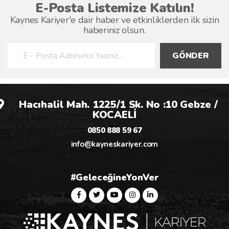
E-Posta Listemize Katılın!
Kaynes Kariyer'e dair haber ve etkinliklerden ilk sizin
haberiniz olsun.
GÖNDER
Hacıhalil Mah. 1225/1 Sk. No :10 Gebze /
KOCAELİ
0850 888 59 67
info@kayneskariyer.com
#GeleceğineYonVer