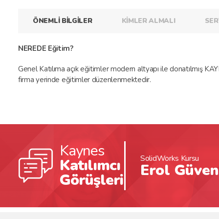
ÖNEMLİ BİLGİLER
KİMLER ALMALI
SER
NEREDE Eğitim?
Genel Katılıma açık eğitimler modern altyapı ile donatılmış KA
firma yerinde eğitimler düzenlenmektedir.
Kaynes
mı çok hızlı bir şekildeğrendim.
SolidWorks Kursu
Katılımcı
Erol Güven
Görüşleri