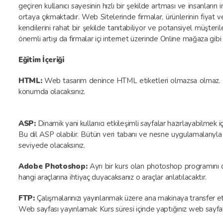
geçiren kullanıcı sayesinin hızlı bir şekilde artması ve insanları
ortaya çıkmaktadır. Web Sitelerinde firmalar, ürünlerinin fiyat ve te
kendilerini rahat bir şekilde tanıtabiliyor ve potansiyel müşteril
önemli artışı da firmalar içi internet üzerinde Online mağaza gibi i
Eğitim İçeriği
HTML:
Web tasarım denince HTML etiketleri olmazsa olmaz. Ku
konumda olacaksınız.
ASP:
Dinamik yani kullanıcı etkileşimli sayfalar hazırlayabilmek 
Bu dil ASP olabilir. Bütün veri tabanı ve nesne uygulamalarıyla y
seviyede olacaksınız.
Adobe Photoshop:
Ayrı bir kurs olan photoshop programını 
hangi araçlarına ihtiyaç duyacaksanız o araçlar anlatılacaktır.
FTP:
Çalışmalarınızı yayınlanmak üzere ana makinaya transfer etme
Web sayfası yayınlamak: Kurs süresi içinde yaptığınız web sayfal