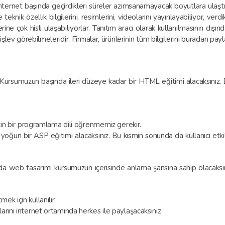
n internet başında geçirdikleri süreler azımsanamayacak boyutlara ulaştığ
knik özellik bilgilerini, resimlerini, videolarını yayınlayabiliyor, verdikl
erine çok hisli ulaşabiliyorlar. Tanıtım aracı olarak kullanılmasının d
şlev görebilmeleridir. Firmalar, ürünlerinin tüm bilgilerini buradan payla
rsumuzun başında ileri düzeye kadar bir HTML eğitimi alacaksınız. B
için bir programlama dili öğrenmemiz gerekir.
oğun bir ASP eğitimi alacaksınız. Bu kısmin sonunda da kullanıcı etkileş
da web tasarımı kursumuzun içerisinde anlama şansına sahip olacaks
k için kullanılır.
arını internet ortamında herkes ile paylaşacaksınız.