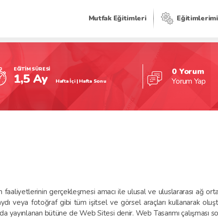
Mutfak Eğitimleri
Eğitimlerim
EĞİTİM SÜRESİ
0 Yorum
1,5 Ay
Yorum Yap
Hafta İçi | Hafta Sonu
m faaliyetlerinin gerçekleşmesi amacı ile ulusal ve uluslararası ağ o
dı veya fotoğraf gibi tüm işitsel ve görsel araçları kullanarak olu
ğında yayınlanan bütüne de Web Sitesi denir. Web Tasarımı çalışması 