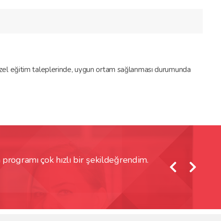
 özel eğitim taleplerinde, uygun ortam sağlanması durumunda
ogramı çok hızlı bir şekildeğrendim.
SolidWorks Kursu
Erol Gü