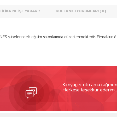
TİFİKA NE İŞE YARAR ?
KULLANICI YORUMLARI ( 0 )
YNES şubelerindeki eğitim salonlarında düzenlenmektedir. Firmaların
Kimyager olmama rağmen pr
Herkese teşekkür ederim...