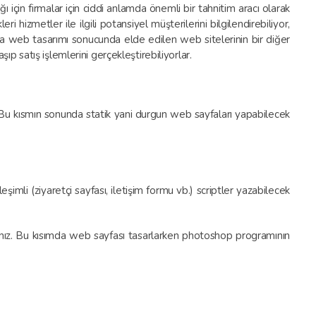
ı için firmalar için ciddi anlamda önemli bir tahnitim aracı olarak
eri hizmetler ile ilgili potansiyel müşterilerini bilgilendirebiliyor,
ışında web tasarımı sonucunda elde edilen web sitelerinin bir diğer
şıp satış işlemlerini gerçekleştirebiliyorlar.
u kısmın sonunda statik yani durgun web sayfaları yapabilecek
imli (ziyaretçi sayfası, iletişim formu vb.) scriptler yazabilecek
ınız. Bu kısımda web sayfası tasarlarken photoshop programının