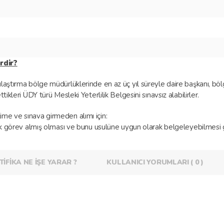
rdir?
ştırma bölge müdürlüklerinde en az üç yıl süreyle daire başkanı, bö
ikleri ÜDY türü Mesleki Yeterlilik Belgesini sınavsız alabilirler.
me ve sınava girmeden alımı için:
rak görev almış olması ve bunu usulüne uygun olarak belgeleyebilmesi g
TİFİKA NE İŞE YARAR ?
KULLANICI YORUMLARI ( 0 )