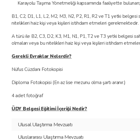
Karayolu Taşıma Yönetmeliği kapsamında faaliyette bulunan
B1, C2, D1, L1, L2, M2, M3, N2, P2, R1, R2 ve T1 yetki belgesi sa
nitelikleri haiz kişi veya kişileri istihdam etmeleri gerekmektedir.
A türü ile B2, C3, D2, K3, M1, N1, P1, T2 ve T3 yetki belgesi sahip
olmaları veya bu nitelikleri haiz kişi veya kişileri istihdam etmele
Gerekli Evraklar Nelerdir?
Nüfus Cüzdanı Fotokopisi
Diploma Fotokopisi (En az lise mezunu olma şartı aranır.)
4 adet fotoğraf
ÜDY Belgesi Eğitimi İçeriği Nedir?
Ulusal Ulaştırma Mevzuatı
Uluslararası Ulaştırma Mevzuatı