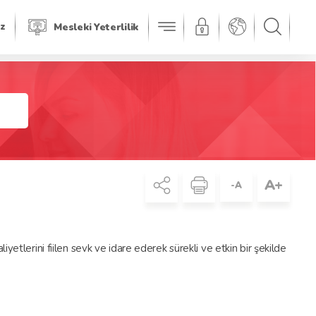
iz
Mesleki Yeterlilik
A+
-A
tlerini fiilen sevk ve idare ederek sürekli ve etkin bir şekilde