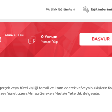
Mutfak Eğitimleri
Eğitimlerim
EĞİTİM SÜRESİ
0 Yorum
BAŞVUR
Yorum Yap
veya tüzel kişiliği temsil ve ilzam ederek ve/veya bu kişilerin faaliye
zey Yöneticilerin Alması Gereken Mesleki Yeterlilik Belgesidir.