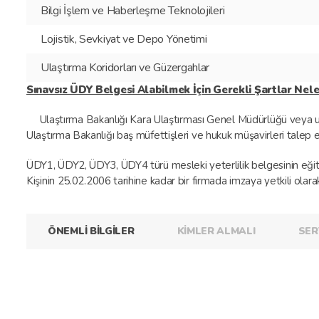
Bilgi İşlem ve Haberleşme Teknolojileri
Lojistik, Sevkiyat ve Depo Yönetimi
Ulaştırma Koridorları ve Güzergahlar
Sınavsız ÜDY Belgesi Alabilmek İçin Gerekli Şartlar Nele
Ulaştırma Bakanlığı Kara Ulaştırması Genel Müdürlüğü veya ula
Ulaştırma Bakanlığı baş müfettişleri ve hukuk müşavirleri talep ett
ÜDY1, ÜDY2, ÜDY3, ÜDY4 türü mesleki yeterlilik belgesinin eğiti
Kişinin 25.02.2006 tarihine kadar bir firmada imzaya yetkili ola
ÖNEMLİ BİLGİLER
KİMLER ALMALI
SER