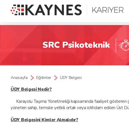
SRC Psikoteknik
Anasayfa
Eğitimler
ÜDY Belgesi
ÜDY Belgesi Nedir?
Karayolu Taşıma Yönetmeliği kapsamında faaliyet gösteren gerçek 
yöneten sahip, temsile yetkili ortak veya istihdam edilen Üst Dü
ÜDY Belgesini Kimler Almalıdır?