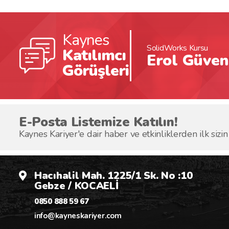
Kaynes
mı çok hızlı bir şekildeğrendim.
SolidWorks Kursu
Katılımcı
Erol Güven
Görüşleri
E-Posta Listemize Katılın!
Kaynes Kariyer'e dair haber ve etkinliklerden ilk sizin
Hacıhalil Mah. 1225/1 Sk. No :10
Gebze / KOCAELİ
0850 888 59 67
info@kayneskariyer.com