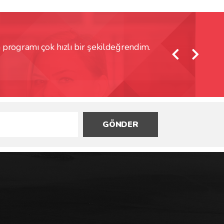
ogramı çok hızlı bir şekildeğrendim.
SolidWorks Kursu
Erol Gü
GÖNDER