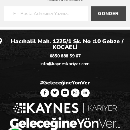
GÖNDER
Hacıhalil Mah. 1225/1 Sk. No :10 Gebze /
KOCAELİ
0850 888 59 67
info@kayneskariyer.com
#GeleceğineYonVer