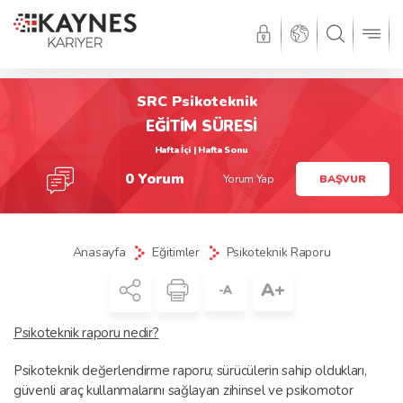
SRC Psikoteknik
EĞİTİM SÜRESİ
Hafta İçi | Hafta Sonu
0 Yorum
Yorum Yap
BAŞVUR
Anasayfa
Eğitimler
Psikoteknik Raporu
A+
-A
Psikoteknik raporu nedir?
Psikoteknik değerlendirme raporu; sürücülerin sahip oldukları,
güvenli araç kullanmalarını sağlayan zihinsel ve psikomotor