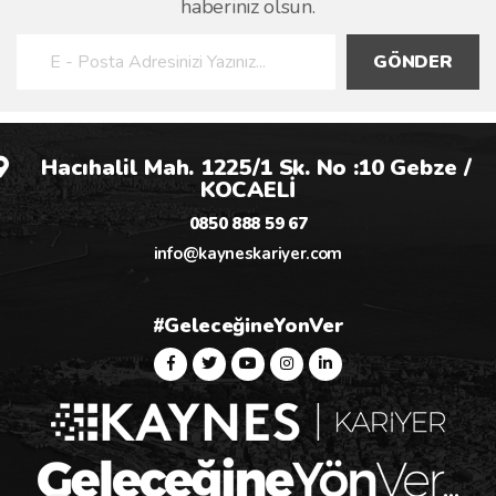
haberiniz olsun.
GÖNDER
Hacıhalil Mah. 1225/1 Sk. No :10 Gebze /
KOCAELİ
0850 888 59 67
info@kayneskariyer.com
#GeleceğineYonVer