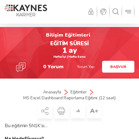
Bilişim Eğitimleri
EĞİTİM SÜRESİ
1 ay
Hafta İçi | Hafta Sonu
0 Yorum
Yorum Yap
BAŞVUR
Anasayfa
Eğitimler
MS Excel Dashboard Raporlama Eğitimi (12 saat)
A+
-A
Bu eğitimin 5N1K’sı…
Ne Hedefliyoruz?