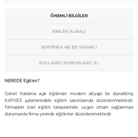
ÖNEMLİ BİLGİLER
KİMLER ALMALI
SERTİFİKA NE İŞE YARAR ?
KULLANICI YORUMLARI ( 0 )
NEREDE Eğitim?
Genel Katılıma açık eğitimler modern altyapı ile donatılmış
KAYNES şubelerindeki eğitim salonlarında düzenlenmektedir.
Firmaların özel eğitim taleplerinde, uygun ortam sağlanması
durumunda firma yerinde eğitimler düzenlenmektedir.