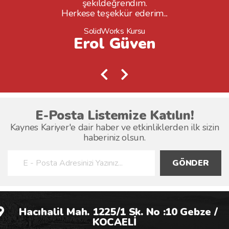
şekildeğrendim.
Herkese teşekkür ederim...
SolidWorks Kursu
Erol Güven
E-Posta Listemize Katılın!
Kaynes Kariyer'e dair haber ve etkinliklerden ilk sizin
haberiniz olsun.
GÖNDER
Hacıhalil Mah. 1225/1 Sk. No :10 Gebze /
KOCAELİ