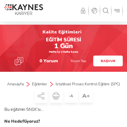
Kalite Eğitimleri
EĞİTİM SÜRESİ
1 Gün
Hafta İçi | Hafta Sonu
0 Yorum
Yorum Yap
BAŞVUR
Anasayfa
Eğitimler
İstatiksel Proses Kontrol Eğitimi (SPC)
A+
-A
Bu eğitimin 5N1K’sı…
Ne Hedefliyoruz?