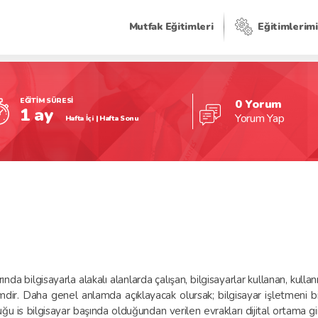
Mutfak Eğitimleri
Eğitimlerim
EĞİTİM SÜRESİ
0 Yorum
1 ay
Yorum Yap
Hafta İçi | Hafta Sonu
da bilgisayarla alakalı alanlarda çalışan, bilgisayarlar kullanan, kulla
mdir. Daha genel anlamda açıklayacak olursak; bilgisayar işletmeni bil
uğu is bilgisayar başında olduğundan verilen evrakları dijital ortam