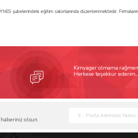
KAYNES şubelerindeki eğitim salonlarında düzenlenmektedir. Firmalar
Kimyager olmama rağmen pr
Herkese teşekkür ederim...
 haberiniz olsun.