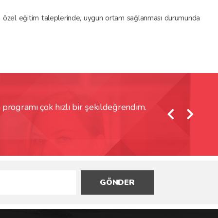
ın özel eğitim taleplerinde, uygun ortam sağlanması durumunda
ogramı çok hızlı bir şekildeğrendim.
SolidWorks Kursu
Erol Gü
GÖNDER