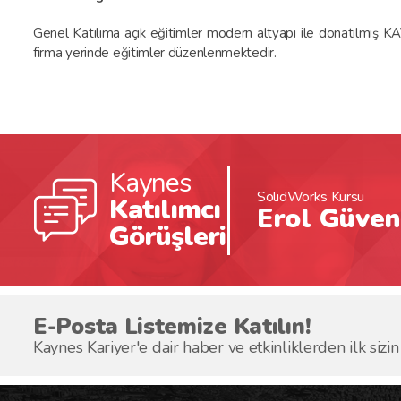
Genel Katılıma açık eğitimler modern altyapı ile donatılmış 
firma yerinde eğitimler düzenlenmektedir.
Kaynes
mı çok hızlı bir şekildeğrendim.
SolidWorks Kursu
Katılımcı
Erol Güven
Görüşleri
E-Posta Listemize Katılın!
Kaynes Kariyer'e dair haber ve etkinliklerden ilk sizin