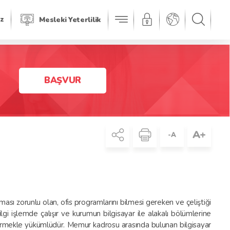
iz
Mesleki Yeterlilik
BAŞVUR
A+
-A
nması zorunlu olan, ofis programlarını bilmesi gereken ve çeliştiği
gi işlemde çalışır ve kurumun bilgisayar ile alakalı bölümlerine
a girmekle yükümlüdür. Memur kadrosu arasında bulunan bilgisayar