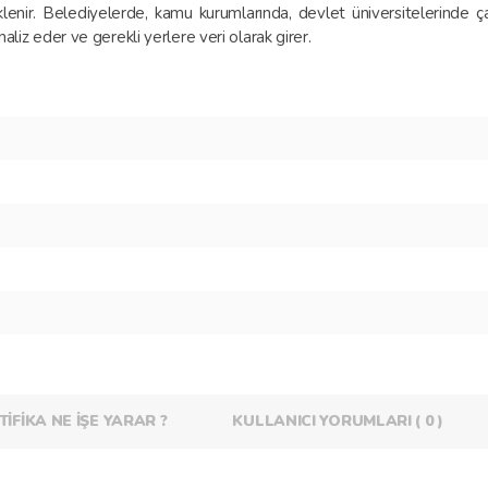
enir. Belediyelerde, kamu kurumlarında, devlet üniversitelerinde çal
naliz eder ve gerekli yerlere veri olarak girer.
TİFİKA NE İŞE YARAR ?
KULLANICI YORUMLARI ( 0 )