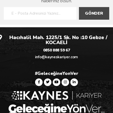
haberiniz olsun.
GÖNDER
Hacıhalil Mah. 1225/1 Sk. No :10 Gebze /
KOCAELİ
0850 888 59 67
info@kayneskariyer.com
#GeleceğineYonVer