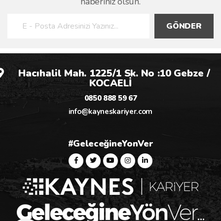
haberiniz olsun.
GÖNDER
Hacıhalil Mah. 1225/1 Sk. No :10 Gebze /
KOCAELİ
0850 888 59 67
info@kayneskariyer.com
#GeleceğineYonVer